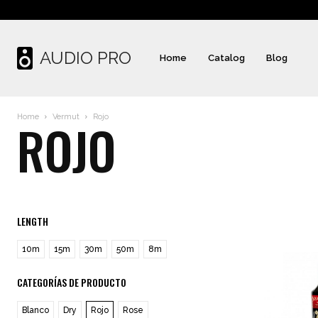
AUDIO PRO
Home
Catalog
Blog
Home
Vermut
Rojo
ROJO
LENGTH
10m
15m
30m
50m
8m
CATEGORÍAS DE PRODUCTO
Blanco
Dry
Rojo
Rose